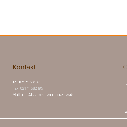
Kontakt
Ö
Tel: 02171 53137
Fax: 02171 582496
D
Mail: info@haarmoden-mauckner.de
Te