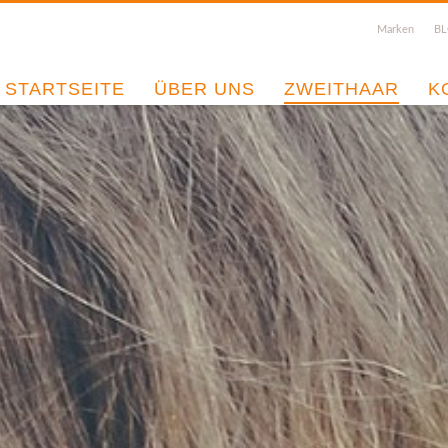
Marken
B
STARTSEITE
ÜBER UNS
ZWEITHAAR
K